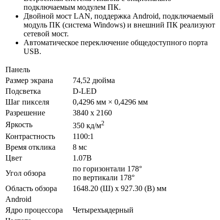
подключаемым модулем ПК.
Двойной мост LAN, поддержка Android, подключаемый
модуль ПК (система Windows) и внешний ПК реализуют
сетевой мост.
Автоматическое переключение общедоступного порта
USB.
Панель
Размер экрана
74,52 дюйма
Подсветка
D-LED
Шаг пикселя
0,4296 мм × 0,4296 мм
Разрешение
3840 х 2160
2
Яркость
350 кд/м
Контрастность
1100:1
Время отклика
8 мс
Цвет
1.07B
по горизонтали 178°
Угол обзора
по вертикали 178°
Область обзора
1648.20 (Ш) x 927.30 (В) мм
Android
Ядро процессора
Четырехъядерный