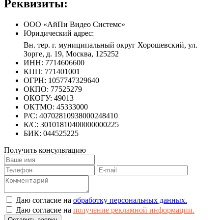
Реквизиты:
ООО «АйПи Видео Системс»
Юридический адрес:
Вн. тер. г. муниципальный округ Хорошевский, ул.
Зорге, д. 19
,
Москва
,
125252
ИНН:
7714606600
КПП:
771401001
ОГРН:
1057747329640
ОКПО:
77525279
ОКОГУ:
49013
ОКТМО:
45333000
Р/С:
40702810938000248410
К/С:
30101810400000000225
БИК:
044525225
Получить консультацию
Даю согласие на
обработку персональных данных.
Даю согласие на
получение рекламной информации.
Оставить заявку