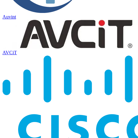
Auvint
AVCiT