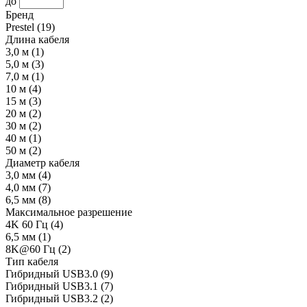
до
Бренд
Prestel
(19)
Длина кабеля
3,0 м
(1)
5,0 м
(3)
7,0 м
(1)
10 м
(4)
15 м
(3)
20 м
(2)
30 м
(2)
40 м
(1)
50 м
(2)
Диаметр кабеля
3,0 мм
(4)
4,0 мм
(7)
6,5 мм
(8)
Максимальное разрешение
4K 60 Гц
(4)
6,5 мм
(1)
8K@60 Гц
(2)
Тип кабеля
Гибридный USB3.0
(9)
Гибридный USB3.1
(7)
Гибридный USB3.2
(2)