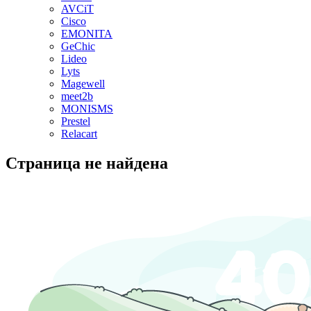
AVCiT
Cisco
EMONITA
GeChic
Lideo
Lyts
Magewell
meet2b
MONISMS
Prestel
Relacart
Страница не найдена