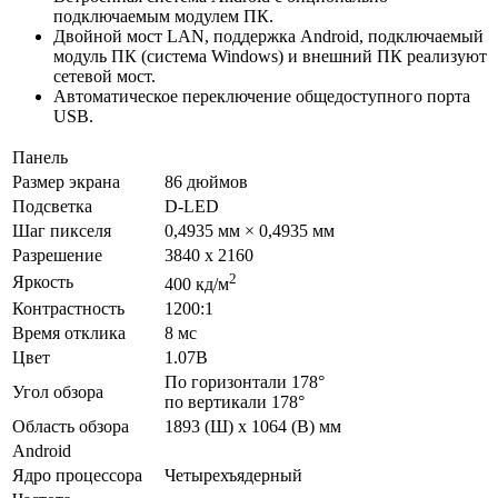
подключаемым модулем ПК.
Двойной мост LAN, поддержка Android, подключаемый
модуль ПК (система Windows) и внешний ПК реализуют
сетевой мост.
Автоматическое переключение общедоступного порта
USB.
Панель
Размер экрана
86 дюймов
Подсветка
D-LED
Шаг пикселя
0,4935 мм × 0,4935 мм
Разрешение
3840 х 2160
2
Яркость
400 кд/м
Контрастность
1200:1
Время отклика
8 мс
Цвет
1.07B
По горизонтали 178°
Угол обзора
по вертикали 178°
Область обзора
1893 (Ш) x 1064 (В) мм
Android
Ядро процессора
Четырехъядерный