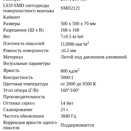
LED-SMD светодиоды
SMD2121
поверхностного монтажа
Кабинет
Размеры
500 х 500 х 70 мм
Разрешение (Ш х В)
168 х 168
Вес
7±0.5 кг/шт
2
Плотность пикселей
112896 шаг/м
Ровность поверхности
≤0.2 мм
Материал
Литой под давлением алюминий
Визуальные параметры
2
Яркость
800 кд/м
Контрастность
5000:1
Цветовая температура
от 2000 до 9500 К
Угол обзора (Г/В)
160°/160°
Производительность
Оттенки серого
14 бит
Сканирование
21 с
Частота обновления
3840 Гц
Коррекция яркости одного
Поддерживается
пикселя