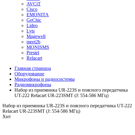
AVCiT
Cisco
EMONITA
GeChic
Lideo
Lyts
Magewell
meet2b
MONISMS
Prestel
Relacart
Главная страница
Оборудование
Микрофоны и радиосистемы
Радиомикрофоны
Набор из приемника UR-223S и поясного передатчика
UT-222 Relacart UR-223SMT (J: 554-586 МГц)
Набор из приемника UR-223S и поясного передатчика UT-222
Relacart UR-223SMT (J: 554-586 МГц)
Хит