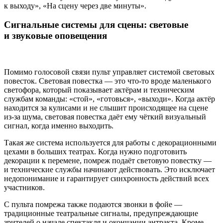
к выходу», «На сцену через две минуты».
Сигнальные системы для сцены: световые
и звуковые оповещения
Помимо голосовой связи пульт управляет системой световых
повесток. Световая повестка — это что‑то вроде маленького
светофора, который показывает актёрам и техническим
службам команды: «стой», «готовься», «выходи». Когда актёр
находится за кулисами и не слышит происходящее на сцене
из‑за шума, световая повестка даёт ему чёткий визуальный
сигнал, когда именно выходить.
Такая же система используется для работы с декорационными
цехами в больших театрах. Когда нужно подготовить
декорации к перемене, помреж подаёт световую повестку —
и технические службы начинают действовать. Это исключает
недопонимание и гарантирует синхронность действий всех
участников.
С пульта помрежа также подаются звонки в фойе —
традиционные театральные сигналы, предупреждающие
зрителей о начале спектакля и окончании антракта. Кроме