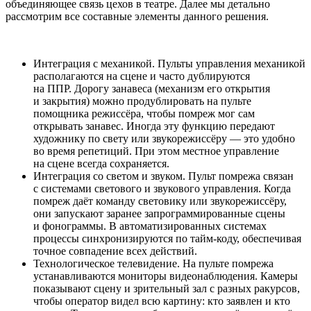
объединяющее связь цехов в театре. Далее мы детально
рассмотрим все составные элементы данного решения.
Интеграция с механикой. Пульты управления механикой
располагаются на сцене и часто дублируются
на ППР. Дорогу занавеса (механизм его открытия
и закрытия) можно продублировать на пульте
помощника режиссёра, чтобы помреж мог сам
открывать занавес. Иногда эту функцию передают
художнику по свету или звукорежиссёру — это удобно
во время репетиций. При этом местное управление
на сцене всегда сохраняется.
Интеграция со светом и звуком. Пульт помрежа связан
с системами светового и звукового управления. Когда
помреж даёт команду световику или звукорежиссёру,
они запускают заранее запрограммированные сцены
и фонограммы. В автоматизированных системах
процессы синхронизируются по тайм‑коду, обеспечивая
точное совпадение всех действий.
Технологическое телевидение. На пульте помрежа
устанавливаются мониторы видеонаблюдения. Камеры
показывают сцену и зрительный зал с разных ракурсов,
чтобы оператор видел всю картину: кто заявлен и кто