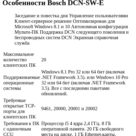
Особенности Bosch DCN-SW-E
Заседание и повестка дня Управление пользователями
Клиент-серверное решение Оптимизирован для
Microsoft Windows 8.1 и 10 Автономная конфигурация
Мульти-ПК Поддержка DCN следующего поколения и
беспроводных систем DCN Экранная справочная
служба
Максимальное
количество
20
клиентских ПК
Windows 8.1 Pro 32 или 64 бит (включая
Поддерживаемые
.NET Framework 3.5). или Windows 10 Pro
операционные
32 или 64 бит (включая .NET Framework
системы
3.5). Все с последними пакетами
обновлений.
Требуемые
открытые TCP-
9461, 20000, 20001 и 20002
порты для
клиентских ПК
Требования к ПК
Процессор i5 4 ядра 2,4 ГГц. 8 ГБ
с одиночным
оперативной памяти. 20 ГБ свободного
CCU
места на диске. 1 ГБ Ethernet-карты.