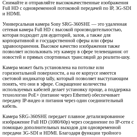
Снимайте и отправляйте высококачественные изображения
Full HD с одновременной потоковой передачей по IP, 3G-SDI
и HDMI.
Универсальная камера Sony SRG-360SHE — это удаленная
сетевая камера Full HD с высокой производительностью,
которая подходит для аудиторий, залов, а также для
корпоративной и государственной сферы или сферы
здравоохранения. Высокое качество изображения также
позволяет использовать эту камеру в сфере телевещания: от
новостей и прямых спортивных трансляций до реалити-шоу.
Камера может быть установлена на потолке или
горизонтальной поверхности, а на ее корпусе имеется
световой индикатор tally, который позволяет выступающим
понять, что они в эфире. Сокращение количества
используемых кабелей делает установку проще, а поддержка
технологии PoE+ (питание через Ethernet) обеспечивает
передачу IP-видео и питания через один соединительный
кабель.
Камера SRG-360SHE передает плавное детализированное
изображение Full HD (1080/60p) через соединение по IP-сети с
помощью дополнительных выходов для одновременной
передачи 3G-SDI и HDMI. Благодаря функции тройного