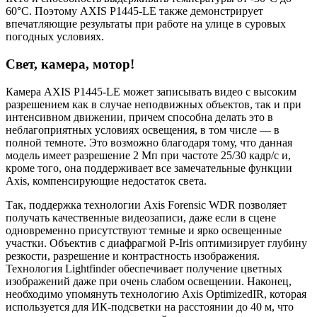
60°C. Поэтому AXIS P1445-LE также демонстрирует
впечатляющие результаты при работе на улице в суровых
погодных условиях.
Свет, камера, мотор!
Камера AXIS P1445-LE может записывать видео с высоким
разрешением как в случае неподвижных объектов, так и при
интенсивном движении, причем способна делать это в
неблагоприятных условиях освещения, в том числе — в
полной темноте. Это возможно благодаря тому, что данная
модель имеет разрешение 2 Мп при частоте 25/30 кадр/с и,
кроме того, она поддерживает все замечательные функции
Axis, компенсирующие недостаток света.
Так, поддержка технологии Axis Forensic WDR позволяет
получать качественные видеозаписи, даже если в сцене
одновременно присутствуют темные и ярко освещенные
участки. Объектив с диафрагмой P-Iris оптимизирует глубину
резкости, разрешение и контрастность изображения.
Технология Lightfinder обеспечивает получение цветных
изображений даже при очень слабом освещении. Наконец,
необходимо упомянуть технологию Axis OptimizedIR, которая
используется для ИК-подсветки на расстоянии до 40 м, что