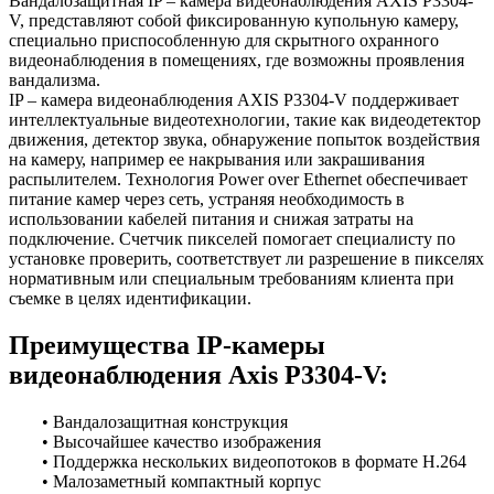
Вандалозащитная IP – камера видеонаблюдения AXIS P3304-
V, представляют собой фиксированную купольную камеру,
специально приспособленную для скрытного охранного
видеонаблюдения в помещениях, где возможны проявления
вандализма.
IP – камера видеонаблюдения AXIS P3304-V поддерживает
интеллектуальные видеотехнологии, такие как видеодетектор
движения, детектор звука, обнаружение попыток воздействия
на камеру, например ее накрывания или закрашивания
распылителем. Технология Power over Ethernet обеспечивает
питание камер через сеть, устраняя необходимость в
использовании кабелей питания и снижая затраты на
подключение. Счетчик пикселей помогает специалисту по
установке проверить, соответствует ли разрешение в пикселях
нормативным или специальным требованиям клиента при
съемке в целях идентификации.
Преимущества IP-камеры
видеонаблюдения Axis P3304-V:
• Вандалозащитная конструкция
• Высочайшее качество изображения
• Поддержка нескольких видеопотоков в формате H.264
• Малозаметный компактный корпус