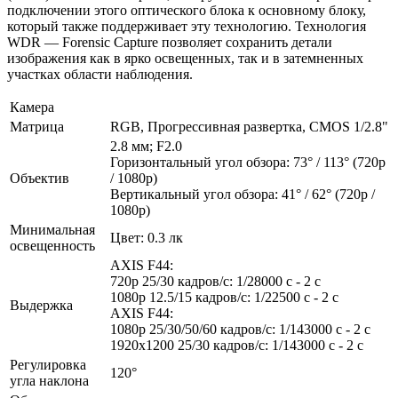
подключении этого оптического блока к основному блоку,
который также поддерживает эту технологию. Технология
WDR — Forensic Capture позволяет сохранить детали
изображения как в ярко освещенных, так и в затемненных
участках области наблюдения.
Камера
Матрица
RGB, Прогрессивная развертка, CMOS 1/2.8"
2.8 мм; F2.0
Горизонтальный угол обзора: 73° / 113° (720p
Объектив
/ 1080p)
Вертикальный угол обзора: 41° / 62° (720p /
1080p)
Минимальная
Цвет: 0.3 лк
освещенность
AXIS F44:
720p 25/30 кадров/с: 1/28000 с - 2 с
1080p 12.5/15 кадров/с: 1/22500 с - 2 с
Выдержка
AXIS F44:
1080p 25/30/50/60 кадров/с: 1/143000 с - 2 с
1920x1200 25/30 кадров/с: 1/143000 с - 2 с
Регулировка
120°
угла наклона