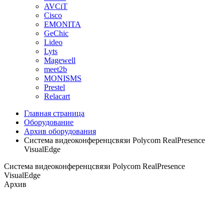
AVCiT
Cisco
EMONITA
GeChic
Lideo
Lyts
Magewell
meet2b
MONISMS
Prestel
Relacart
Главная страница
Оборудование
Архив оборудования
Система видеоконференцсвязи Polycom RealPresence
VisualEdge
Система видеоконференцсвязи Polycom RealPresence
VisualEdge
Архив