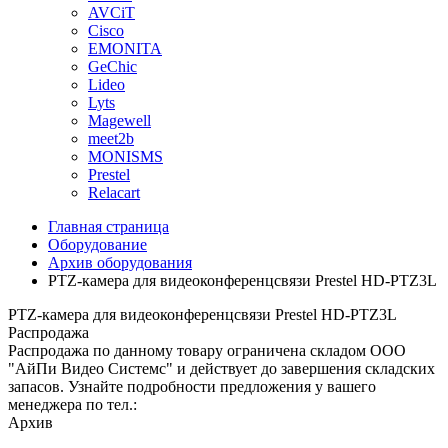
AVCiT
Cisco
EMONITA
GeChic
Lideo
Lyts
Magewell
meet2b
MONISMS
Prestel
Relacart
Главная страница
Оборудование
Архив оборудования
PTZ-камера для видеоконференцсвязи Prestel HD-PTZ3L
PTZ-камера для видеоконференцсвязи Prestel HD-PTZ3L
Распродажа
Распродажа по данному товару ограничена складом ООО
"АйПи Видео Системс" и действует до завершения складских
запасов. Узнайте подробности предложения у вашего
менеджера по тел.:
Архив