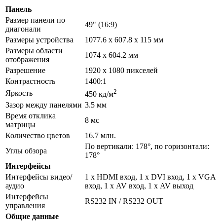
Панель
Размер панели по
49" (16:9)
диагонали
Размеры устройства
1077.6 x 607.8 x 115 мм
Размеры области
1074 x 604.2 мм
отображения
Разрешение
1920 x 1080 пикселей
Контрастность
1400:1
2
Яркость
450 кд/м
Зазор между панелями
3.5 мм
Время отклика
8 мс
матрицы
Количество цветов
16.7 млн.
По вертикали: 178°, по горизонтали:
Углы обзора
178°
Интерфейсы
Интерфейсы видео/
1 х HDMI вход, 1 х DVI вход, 1 х VGA
аудио
вход, 1 х AV вход, 1 х AV выход
Интерфейсы
RS232 IN / RS232 OUT
управления
Общие данные