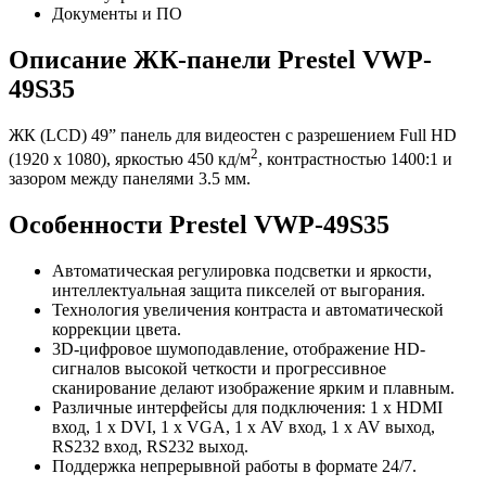
Документы и ПО
Описание ЖК-панели Prestel VWP-
49S35
ЖК (LCD) 49” панель для видеостен с разрешением Full HD
2
(1920 х 1080), яркостью 450 кд/м
, контрастностью 1400:1 и
зазором между панелями 3.5 мм.
Особенности Prestel VWP-49S35
Автоматическая регулировка подсветки и яркости,
интеллектуальная защита пикселей от выгорания.
Технология увеличения контраста и автоматической
коррекции цвета.
3D-цифровое шумоподавление, отображение HD-
сигналов высокой четкости и прогрессивное
сканирование делают изображение ярким и плавным.
Различные интерфейсы для подключения: 1 х HDMI
вход, 1 х DVI, 1 х VGA, 1 х AV вход, 1 х AV выход,
RS232 вход, RS232 выход.
Поддержка непрерывной работы в формате 24/7.