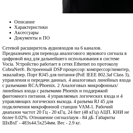
Описание
Характеристики
Аксессуары
Документы и ПО
Сетевой расширитель аудиовходов на 6 каналов.
Предназначен для перевода аналогового звукового сигнала в
цифровой вид для дальнейшего использования в системе
Vocia. Устройство работает в сетях Ethernet по протоколу
CobraNet®. Встроенный DSP процессор: компрессор/лимитер,
эквалайзер. Порт RJ45 для питания (PoE IEEE 802.3af Class 3),
управления и передачи данных. 4 аналоговых линейных входа
с разъемами RCA/Phoenix. 2 Аналоговых микрофонных/
линейных входа с разъемами Phoenix и поддержкой
фантомного питания. 4 управляемых логических входа и 4
управляющих логических выхода. 4 разъема RJ 45 для
подключения микрофонной станции VAM-1. Рабочий
диапазон чаcтот 20 Гц - 20 кГц. 24 бит (48 кГц) АЦП. КНИ не
более 0.02%. Отношение сигнал/шум - 84 дБ. Габариты
ШхВхГ - 483х44.5х254мм. Вес - 2.9 кг.