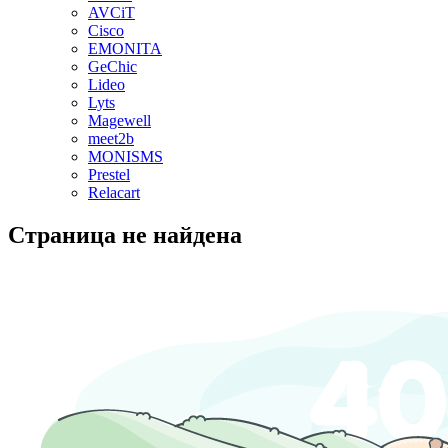
AVCiT
Cisco
EMONITA
GeChic
Lideo
Lyts
Magewell
meet2b
MONISMS
Prestel
Relacart
Страница не найдена