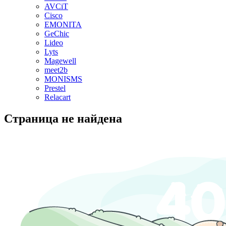
AVCiT
Cisco
EMONITA
GeChic
Lideo
Lyts
Magewell
meet2b
MONISMS
Prestel
Relacart
Страница не найдена