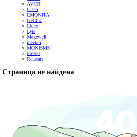
AVCiT
Cisco
EMONITA
GeChic
Lideo
Lyts
Magewell
meet2b
MONISMS
Prestel
Relacart
Страница не найдена