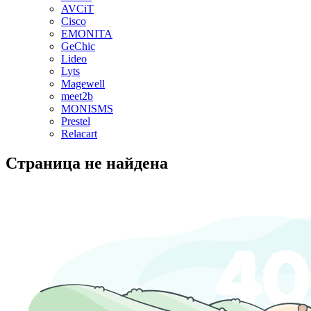
AVCiT
Cisco
EMONITA
GeChic
Lideo
Lyts
Magewell
meet2b
MONISMS
Prestel
Relacart
Страница не найдена